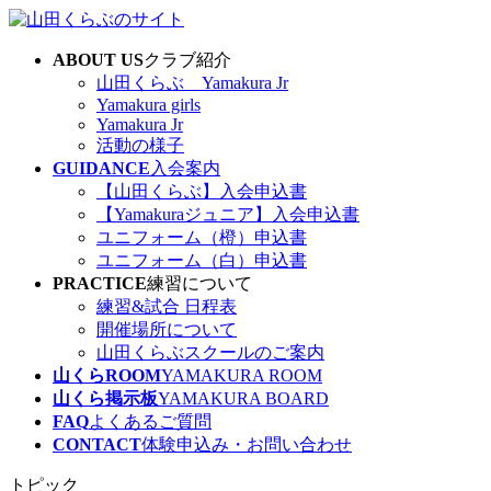
コ
ナ
ン
ビ
ABOUT US
クラブ紹介
テ
ゲ
山田くらぶ Yamakura Jr
ン
ー
Yamakura girls
ツ
シ
Yamakura Jr
へ
ョ
活動の様子
ス
ン
GUIDANCE
入会案内
キ
に
【山田くらぶ】入会申込書
ッ
移
【Yamakuraジュニア】入会申込書
プ
動
ユニフォーム（橙）申込書
ユニフォーム（白）申込書
PRACTICE
練習について
練習&試合 日程表
開催場所について
山田くらぶスクールのご案内
山くらROOM
YAMAKURA ROOM
山くら掲示板
YAMAKURA BOARD
FAQ
よくあるご質問
CONTACT
体験申込み・お問い合わせ
トピック