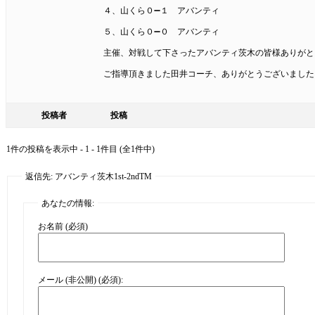
４、山くら０➖１ アバンティ
５、山くら０➖０ アバンティ
主催、対戦して下さったアバンティ茨木の皆様ありがと
ご指導頂きました田井コーチ、ありがとうございました
投稿者
投稿
1件の投稿を表示中 - 1 - 1件目 (全1件中)
返信先: アバンティ茨木1st-2ndTM
あなたの情報:
お名前 (必須)
メール (非公開) (必須):