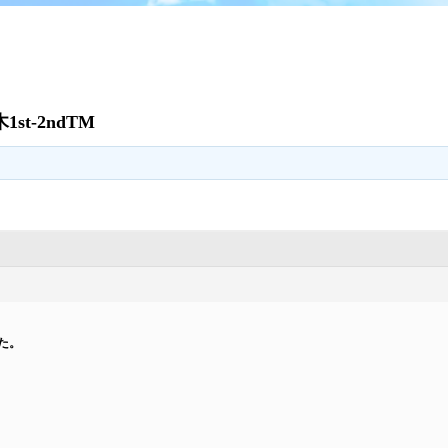
st-2ndTM
した。