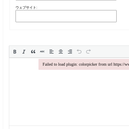
ウェブサイト:
Failed to load plugin: colorpicker from url https:/
Failed to load plugin: colorpicker from url https://