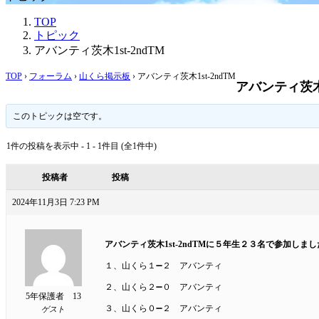
TOP
トピック
アバンティ茨木1st-2ndTM
TOP
›
フォーラム
›
山くら掲示板
›
アバンティ茨木1st-2ndTM
アバンティ茨木1
このトピックは空です。
1件の投稿を表示中 - 1 - 1件目 (全1件中)
投稿者
投稿
2024年11月3日 7:23 PM
アバンティ茨木1st-2ndTMに５年生２３名で参加しま
１、山くら１➖２ アバンティ
２、山くら２➖０ アバンティ
5年保護者 13
３、山くら０➖２ アバンティ
ゲスト