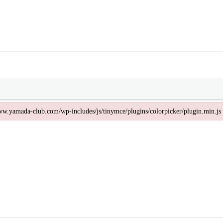
/www.yamada-club.com/wp-includes/js/tinymce/plugins/colorpicker/plugin.min.js
www.yamada-club.com/wp-includes/js/tinymce/plugins/colorpicker/plugin.min.js