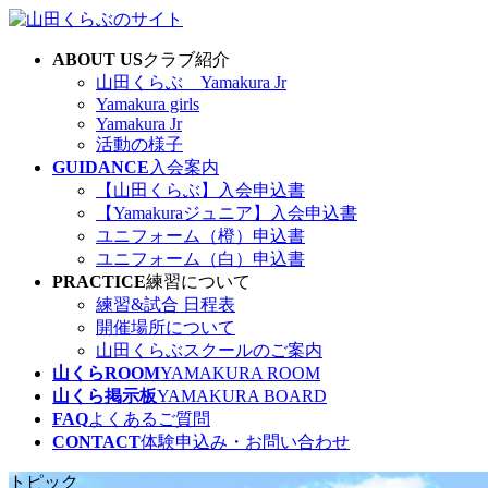
コ
ナ
ン
ビ
ABOUT US
クラブ紹介
テ
ゲ
山田くらぶ Yamakura Jr
ン
ー
Yamakura girls
ツ
シ
Yamakura Jr
へ
ョ
活動の様子
ス
ン
GUIDANCE
入会案内
キ
に
【山田くらぶ】入会申込書
ッ
移
【Yamakuraジュニア】入会申込書
プ
動
ユニフォーム（橙）申込書
ユニフォーム（白）申込書
PRACTICE
練習について
練習&試合 日程表
開催場所について
山田くらぶスクールのご案内
山くらROOM
YAMAKURA ROOM
山くら掲示板
YAMAKURA BOARD
FAQ
よくあるご質問
CONTACT
体験申込み・お問い合わせ
トピック