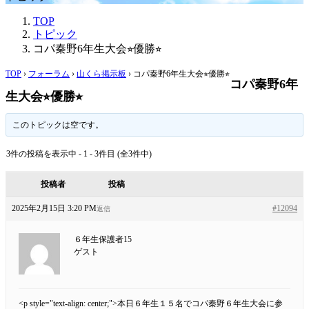
TOP
トピック
コパ秦野6年生大会⭐︎優勝⭐︎
TOP
›
フォーラム
›
山くら掲示板
›
コパ秦野6年生大会⭐︎優勝⭐︎
コパ秦野6年
生大会⭐︎優勝⭐︎
このトピックは空です。
3件の投稿を表示中 - 1 - 3件目 (全3件中)
投稿者
投稿
2025年2月15日 3:20 PM
#12094
返信
６年生保護者15
ゲスト
<p style="text-align: center;">
本日６年生１５名でコパ秦野６年生大会に参