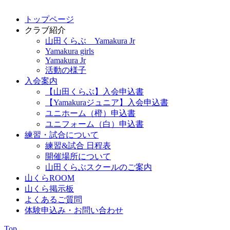
トップページ
クラブ紹介
山田くらぶ Yamakura Jr
Yamakura girls
Yamakura Jr
活動の様子
入会案内
【山田くらぶ】入会申込書
【Yamakuraジュニア】入会申込書
ユニホーム（橙）申込書
ユニフォーム（白）申込書
練習・試合について
練習&試合 日程表
開催場所について
山田くらぶスクールのご案内
山くらROOM
山くら掲示板
よくあるご質問
体験申込み・お問い合わせ
Top