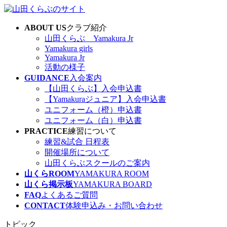
コ
ナ
ン
ビ
ABOUT US
クラブ紹介
テ
ゲ
山田くらぶ Yamakura Jr
ン
ー
Yamakura girls
ツ
シ
Yamakura Jr
へ
ョ
活動の様子
ス
ン
GUIDANCE
入会案内
キ
に
【山田くらぶ】入会申込書
ッ
移
【Yamakuraジュニア】入会申込書
プ
動
ユニフォーム（橙）申込書
ユニフォーム（白）申込書
PRACTICE
練習について
練習&試合 日程表
開催場所について
山田くらぶスクールのご案内
山くらROOM
YAMAKURA ROOM
山くら掲示板
YAMAKURA BOARD
FAQ
よくあるご質問
CONTACT
体験申込み・お問い合わせ
トピック