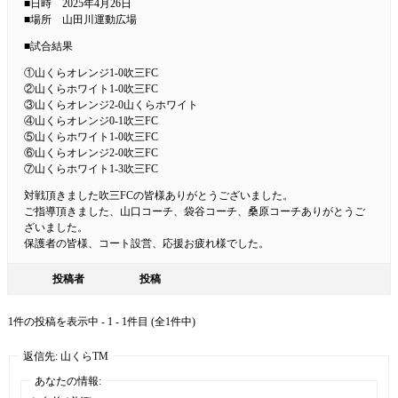
■日時 2025年4月26日
■場所 山田川運動広場
■試合結果
①山くらオレンジ1-0吹三FC
②山くらホワイト1-0吹三FC
③山くらオレンジ2-0山くらホワイト
④山くらオレンジ0-1吹三FC
⑤山くらホワイト1-0吹三FC
⑥山くらオレンジ2-0吹三FC
⑦山くらホワイト1-3吹三FC
対戦頂きました吹三FCの皆様ありがとうございました。
ご指導頂きました、山口コーチ、袋谷コーチ、桑原コーチありがとうご
ざいました。
保護者の皆様、コート設営、応援お疲れ様でした。
投稿者
投稿
1件の投稿を表示中 - 1 - 1件目 (全1件中)
返信先: 山くらTM
あなたの情報: