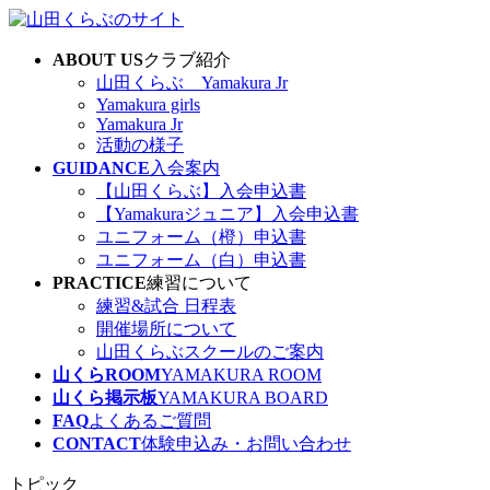
コ
ナ
ン
ビ
ABOUT US
クラブ紹介
テ
ゲ
山田くらぶ Yamakura Jr
ン
ー
Yamakura girls
ツ
シ
Yamakura Jr
へ
ョ
活動の様子
ス
ン
GUIDANCE
入会案内
キ
に
【山田くらぶ】入会申込書
ッ
移
【Yamakuraジュニア】入会申込書
プ
動
ユニフォーム（橙）申込書
ユニフォーム（白）申込書
PRACTICE
練習について
練習&試合 日程表
開催場所について
山田くらぶスクールのご案内
山くらROOM
YAMAKURA ROOM
山くら掲示板
YAMAKURA BOARD
FAQ
よくあるご質問
CONTACT
体験申込み・お問い合わせ
トピック