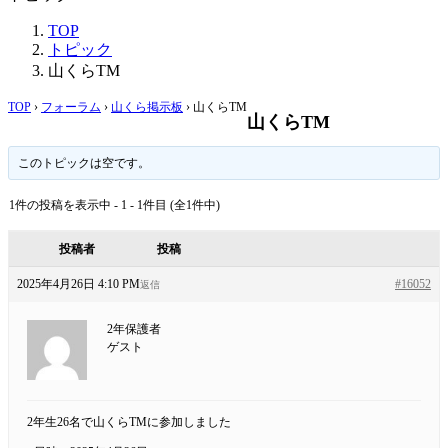
TOP
トピック
山くらTM
TOP
›
フォーラム
›
山くら掲示板
›
山くらTM
山くらTM
このトピックは空です。
1件の投稿を表示中 - 1 - 1件目 (全1件中)
投稿者
投稿
2025年4月26日 4:10 PM
#16052
返信
2年保護者
ゲスト
2年生26名で山くらTMに参加しました