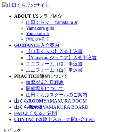
コ
ナ
ン
ビ
ABOUT US
クラブ紹介
テ
ゲ
山田くらぶ Yamakura Jr
ン
ー
Yamakura girls
ツ
シ
Yamakura Jr
へ
ョ
活動の様子
ス
ン
GUIDANCE
入会案内
キ
に
【山田くらぶ】入会申込書
ッ
移
【Yamakuraジュニア】入会申込書
プ
動
ユニフォーム（橙）申込書
ユニフォーム（白）申込書
PRACTICE
練習について
練習&試合 日程表
開催場所について
山田くらぶスクールのご案内
山くらROOM
YAMAKURA ROOM
山くら掲示板
YAMAKURA BOARD
FAQ
よくあるご質問
CONTACT
体験申込み・お問い合わせ
トピック