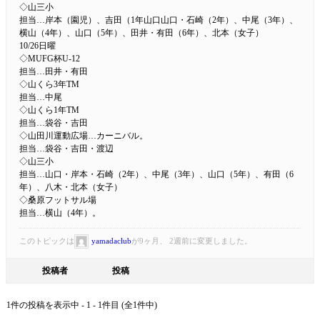
◇山三小
担当…岸本（園児）、吉田（1年山口山口・石崎（2年）、中尾（3年）、
横山（4年）、山口（5年）、田井・有田（6年）、北本（女子）
10/26日曜
◇MUFG杯U-12
担当…田井・有田
◇山くら3年TM
担当…中尾
◇山くら1年TM
担当…袋谷・吉田
◇山田川運動広場…カーニバル。
担当…袋谷・吉田・渡辺
◇山三小
担当…山口・岸本・石崎（2年）、中尾（3年）、山口（5年）、有田（6
年）、八木・北本（女子）
◇桑原フットサル場
担当…横山（4年）。
このトピックは
yamadaclub
が9ヶ月、 2週前に変更しました。
投稿者
投稿
1件の投稿を表示中 - 1 - 1件目 (全1件中)