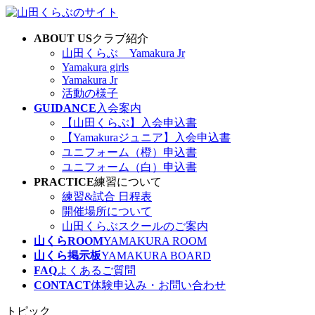
コ
ナ
ン
ビ
ABOUT US
クラブ紹介
テ
ゲ
山田くらぶ Yamakura Jr
ン
ー
Yamakura girls
ツ
シ
Yamakura Jr
へ
ョ
活動の様子
ス
ン
GUIDANCE
入会案内
キ
に
【山田くらぶ】入会申込書
ッ
移
【Yamakuraジュニア】入会申込書
プ
動
ユニフォーム（橙）申込書
ユニフォーム（白）申込書
PRACTICE
練習について
練習&試合 日程表
開催場所について
山田くらぶスクールのご案内
山くらROOM
YAMAKURA ROOM
山くら掲示板
YAMAKURA BOARD
FAQ
よくあるご質問
CONTACT
体験申込み・お問い合わせ
トピック