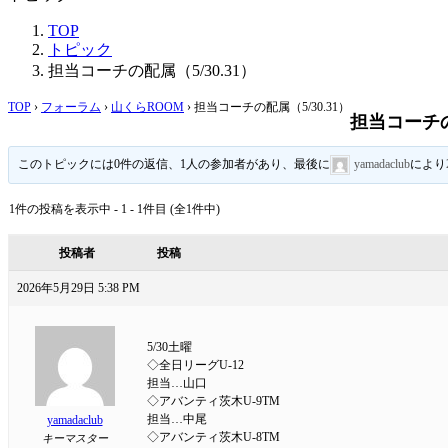
TOP
トピック
担当コーチの配属（5/30.31）
TOP
›
フォーラム
›
山くらROOM
›
担当コーチの配属（5/30.31）
担当コーチの配
このトピックには0件の返信、1人の参加者があり、最後に
yamadaclub
により
1件の投稿を表示中 - 1 - 1件目 (全1件中)
投稿者
投稿
2026年5月29日 5:38 PM
5/30土曜
◇全日リーグU-12
担当…山口
◇アバンティ茨木U-9TM
担当…中尾
yamadaclub
◇アバンティ茨木U-8TM
キーマスター