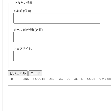
あなたの情報:
お名前 (必須)
メール (非公開) (必須):
ウェブサイト:
ビジュアル
コード