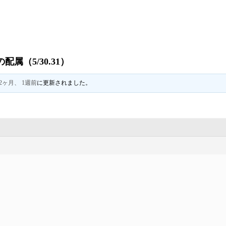
属（5/30.31）
2ヶ月、 1週前
に更新されました。