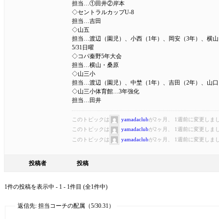
担当…①田井②岸本
◇セントラルカップU-8
担当…吉田
◇山五
担当…渡辺（園児）、小西（1年）、岡安（3年）、横山
5/31日曜
◇コパ秦野5年大会
担当…横山・桑原
◇山三小
担当…渡辺（園児）、中埜（1年）、吉田（2年）、山口
◇山三小体育館…3年強化
担当…田井
このトピックは
yamadaclub
が2ヶ月、 1週前に変更しま
このトピックは
yamadaclub
が2ヶ月、 1週前に変更しま
このトピックは
yamadaclub
が2ヶ月、 1週前に変更しま
投稿者
投稿
1件の投稿を表示中 - 1 - 1件目 (全1件中)
返信先: 担当コーチの配属（5/30.31）