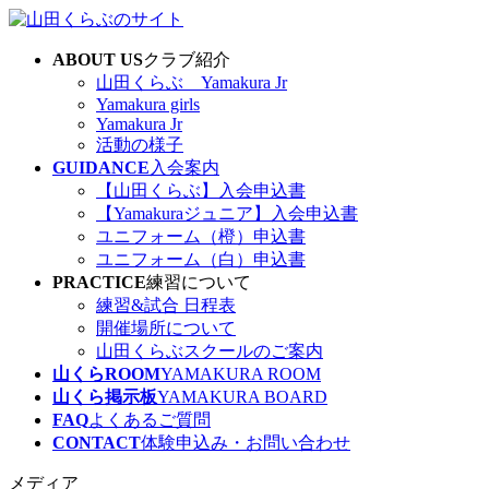
コ
ナ
ン
ビ
ABOUT US
クラブ紹介
テ
ゲ
山田くらぶ Yamakura Jr
ン
ー
Yamakura girls
ツ
シ
Yamakura Jr
へ
ョ
活動の様子
ス
ン
GUIDANCE
入会案内
キ
に
【山田くらぶ】入会申込書
ッ
移
【Yamakuraジュニア】入会申込書
プ
動
ユニフォーム（橙）申込書
ユニフォーム（白）申込書
PRACTICE
練習について
練習&試合 日程表
開催場所について
山田くらぶスクールのご案内
山くらROOM
YAMAKURA ROOM
山くら掲示板
YAMAKURA BOARD
FAQ
よくあるご質問
CONTACT
体験申込み・お問い合わせ
メディア