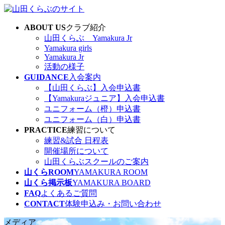
コ
ナ
ン
ビ
ABOUT US
クラブ紹介
テ
ゲ
山田くらぶ Yamakura Jr
ン
ー
Yamakura girls
ツ
シ
Yamakura Jr
へ
ョ
活動の様子
ス
ン
GUIDANCE
入会案内
キ
に
【山田くらぶ】入会申込書
ッ
移
【Yamakuraジュニア】入会申込書
プ
動
ユニフォーム（橙）申込書
ユニフォーム（白）申込書
PRACTICE
練習について
練習&試合 日程表
開催場所について
山田くらぶスクールのご案内
山くらROOM
YAMAKURA ROOM
山くら掲示板
YAMAKURA BOARD
FAQ
よくあるご質問
CONTACT
体験申込み・お問い合わせ
メディア