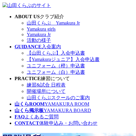
コ
ナ
ン
ビ
ABOUT US
クラブ紹介
テ
ゲ
山田くらぶ Yamakura Jr
ン
ー
Yamakura girls
ツ
シ
Yamakura Jr
へ
ョ
活動の様子
ス
ン
GUIDANCE
入会案内
キ
に
【山田くらぶ】入会申込書
ッ
移
【Yamakuraジュニア】入会申込書
プ
動
ユニフォーム（橙）申込書
ユニフォーム（白）申込書
PRACTICE
練習について
練習&試合 日程表
開催場所について
山田くらぶスクールのご案内
山くらROOM
YAMAKURA ROOM
山くら掲示板
YAMAKURA BOARD
FAQ
よくあるご質問
CONTACT
体験申込み・お問い合わせ