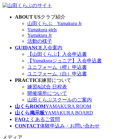
コ
ナ
ン
ビ
ABOUT US
クラブ紹介
テ
ゲ
山田くらぶ Yamakura Jr
ン
ー
Yamakura girls
ツ
シ
Yamakura Jr
へ
ョ
活動の様子
ス
ン
GUIDANCE
入会案内
キ
に
【山田くらぶ】入会申込書
ッ
移
【Yamakuraジュニア】入会申込書
プ
動
ユニフォーム（橙）申込書
ユニフォーム（白）申込書
PRACTICE
練習について
練習&試合 日程表
開催場所について
山田くらぶスクールのご案内
山くらROOM
YAMAKURA ROOM
山くら掲示板
YAMAKURA BOARD
FAQ
よくあるご質問
CONTACT
体験申込み・お問い合わせ
メディア