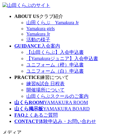
コ
ナ
ン
ビ
ABOUT US
クラブ紹介
テ
ゲ
山田くらぶ Yamakura Jr
ン
ー
Yamakura girls
ツ
シ
Yamakura Jr
へ
ョ
活動の様子
ス
ン
GUIDANCE
入会案内
キ
に
【山田くらぶ】入会申込書
ッ
移
【Yamakuraジュニア】入会申込書
プ
動
ユニフォーム（橙）申込書
ユニフォーム（白）申込書
PRACTICE
練習について
練習&試合 日程表
開催場所について
山田くらぶスクールのご案内
山くらROOM
YAMAKURA ROOM
山くら掲示板
YAMAKURA BOARD
FAQ
よくあるご質問
CONTACT
体験申込み・お問い合わせ
メディア