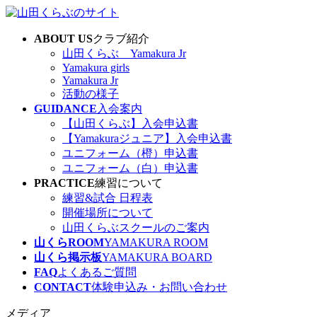
コ
ナ
ン
ビ
ABOUT US
クラブ紹介
テ
ゲ
山田くらぶ Yamakura Jr
ン
ー
Yamakura girls
ツ
シ
Yamakura Jr
へ
ョ
活動の様子
ス
ン
GUIDANCE
入会案内
キ
に
【山田くらぶ】入会申込書
ッ
移
【Yamakuraジュニア】入会申込書
プ
動
ユニフォーム（橙）申込書
ユニフォーム（白）申込書
PRACTICE
練習について
練習&試合 日程表
開催場所について
山田くらぶスクールのご案内
山くらROOM
YAMAKURA ROOM
山くら掲示板
YAMAKURA BOARD
FAQ
よくあるご質問
CONTACT
体験申込み・お問い合わせ
メディア