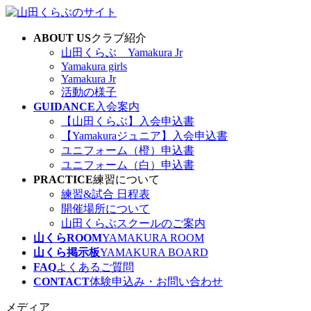
コ
ナ
ン
ビ
ABOUT US
クラブ紹介
テ
ゲ
山田くらぶ Yamakura Jr
ン
ー
Yamakura girls
ツ
シ
Yamakura Jr
へ
ョ
活動の様子
ス
ン
GUIDANCE
入会案内
キ
に
【山田くらぶ】入会申込書
ッ
移
【Yamakuraジュニア】入会申込書
プ
動
ユニフォーム（橙）申込書
ユニフォーム（白）申込書
PRACTICE
練習について
練習&試合 日程表
開催場所について
山田くらぶスクールのご案内
山くらROOM
YAMAKURA ROOM
山くら掲示板
YAMAKURA BOARD
FAQ
よくあるご質問
CONTACT
体験申込み・お問い合わせ
メディア