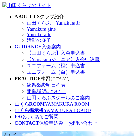
コ
ナ
ン
ビ
ABOUT US
クラブ紹介
テ
ゲ
山田くらぶ Yamakura Jr
ン
ー
Yamakura girls
ツ
シ
Yamakura Jr
へ
ョ
活動の様子
ス
ン
GUIDANCE
入会案内
キ
に
【山田くらぶ】入会申込書
ッ
移
【Yamakuraジュニア】入会申込書
プ
動
ユニフォーム（橙）申込書
ユニフォーム（白）申込書
PRACTICE
練習について
練習&試合 日程表
開催場所について
山田くらぶスクールのご案内
山くらROOM
YAMAKURA ROOM
山くら掲示板
YAMAKURA BOARD
FAQ
よくあるご質問
CONTACT
体験申込み・お問い合わせ
メディア