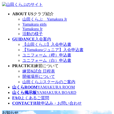
コ
ナ
ン
ビ
ABOUT US
クラブ紹介
テ
ゲ
山田くらぶ Yamakura Jr
ン
ー
Yamakura girls
ツ
シ
Yamakura Jr
へ
ョ
活動の様子
ス
ン
GUIDANCE
入会案内
キ
に
【山田くらぶ】入会申込書
ッ
移
【Yamakuraジュニア】入会申込書
プ
動
ユニフォーム（橙）申込書
ユニフォーム（白）申込書
PRACTICE
練習について
練習&試合 日程表
開催場所について
山田くらぶスクールのご案内
山くらROOM
YAMAKURA ROOM
山くら掲示板
YAMAKURA BOARD
FAQ
よくあるご質問
CONTACT
体験申込み・お問い合わせ
お知らせ