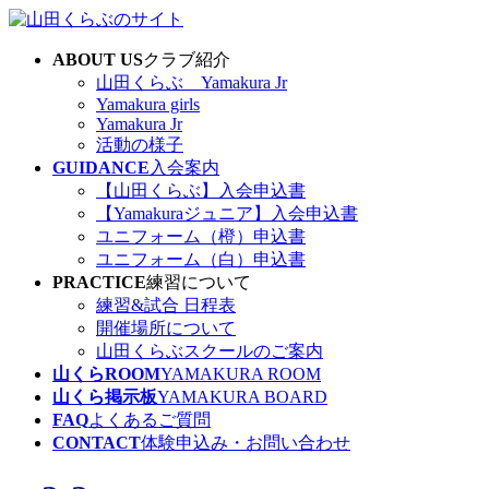
コ
ナ
ン
ビ
ABOUT US
クラブ紹介
テ
ゲ
山田くらぶ Yamakura Jr
ン
ー
Yamakura girls
ツ
シ
Yamakura Jr
へ
ョ
活動の様子
ス
ン
GUIDANCE
入会案内
キ
に
【山田くらぶ】入会申込書
ッ
移
【Yamakuraジュニア】入会申込書
プ
動
ユニフォーム（橙）申込書
ユニフォーム（白）申込書
PRACTICE
練習について
練習&試合 日程表
開催場所について
山田くらぶスクールのご案内
山くらROOM
YAMAKURA ROOM
山くら掲示板
YAMAKURA BOARD
FAQ
よくあるご質問
CONTACT
体験申込み・お問い合わせ