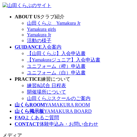
コ
ナ
ン
ビ
ABOUT US
クラブ紹介
テ
ゲ
山田くらぶ Yamakura Jr
ン
ー
Yamakura girls
ツ
シ
Yamakura Jr
へ
ョ
活動の様子
ス
ン
GUIDANCE
入会案内
キ
に
【山田くらぶ】入会申込書
ッ
移
【Yamakuraジュニア】入会申込書
プ
動
ユニフォーム（橙）申込書
ユニフォーム（白）申込書
PRACTICE
練習について
練習&試合 日程表
開催場所について
山田くらぶスクールのご案内
山くらROOM
YAMAKURA ROOM
山くら掲示板
YAMAKURA BOARD
FAQ
よくあるご質問
CONTACT
体験申込み・お問い合わせ
メディア