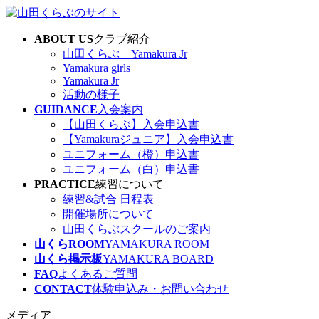
コ
ナ
ン
ビ
ABOUT US
クラブ紹介
テ
ゲ
山田くらぶ Yamakura Jr
ン
ー
Yamakura girls
ツ
シ
Yamakura Jr
へ
ョ
活動の様子
ス
ン
GUIDANCE
入会案内
キ
に
【山田くらぶ】入会申込書
ッ
移
【Yamakuraジュニア】入会申込書
プ
動
ユニフォーム（橙）申込書
ユニフォーム（白）申込書
PRACTICE
練習について
練習&試合 日程表
開催場所について
山田くらぶスクールのご案内
山くらROOM
YAMAKURA ROOM
山くら掲示板
YAMAKURA BOARD
FAQ
よくあるご質問
CONTACT
体験申込み・お問い合わせ
メディア