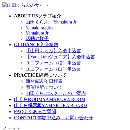
コ
ナ
ン
ビ
ABOUT US
クラブ紹介
テ
ゲ
山田くらぶ Yamakura Jr
ン
ー
Yamakura girls
ツ
シ
Yamakura Jr
へ
ョ
活動の様子
ス
ン
GUIDANCE
入会案内
キ
に
【山田くらぶ】入会申込書
ッ
移
【Yamakuraジュニア】入会申込書
プ
動
ユニフォーム（橙）申込書
ユニフォーム（白）申込書
PRACTICE
練習について
練習&試合 日程表
開催場所について
山田くらぶスクールのご案内
山くらROOM
YAMAKURA ROOM
山くら掲示板
YAMAKURA BOARD
FAQ
よくあるご質問
CONTACT
体験申込み・お問い合わせ
メディア