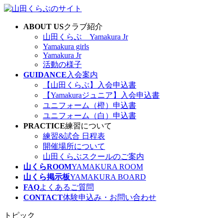
コ
ナ
ン
ビ
ABOUT US
クラブ紹介
テ
ゲ
山田くらぶ Yamakura Jr
ン
ー
Yamakura girls
ツ
シ
Yamakura Jr
へ
ョ
活動の様子
ス
ン
GUIDANCE
入会案内
キ
に
【山田くらぶ】入会申込書
ッ
移
【Yamakuraジュニア】入会申込書
プ
動
ユニフォーム（橙）申込書
ユニフォーム（白）申込書
PRACTICE
練習について
練習&試合 日程表
開催場所について
山田くらぶスクールのご案内
山くらROOM
YAMAKURA ROOM
山くら掲示板
YAMAKURA BOARD
FAQ
よくあるご質問
CONTACT
体験申込み・お問い合わせ
トピック