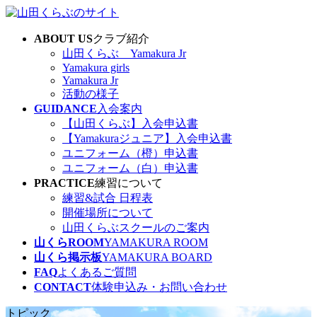
コ
ナ
ン
ビ
ABOUT US
クラブ紹介
テ
ゲ
山田くらぶ Yamakura Jr
ン
ー
Yamakura girls
ツ
シ
Yamakura Jr
へ
ョ
活動の様子
ス
ン
GUIDANCE
入会案内
キ
に
【山田くらぶ】入会申込書
ッ
移
【Yamakuraジュニア】入会申込書
プ
動
ユニフォーム（橙）申込書
ユニフォーム（白）申込書
PRACTICE
練習について
練習&試合 日程表
開催場所について
山田くらぶスクールのご案内
山くらROOM
YAMAKURA ROOM
山くら掲示板
YAMAKURA BOARD
FAQ
よくあるご質問
CONTACT
体験申込み・お問い合わせ
トピック