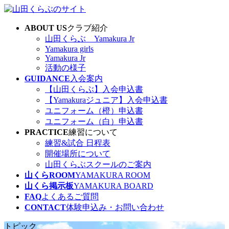
コ
ナ
ン
ビ
ABOUT US
クラブ紹介
テ
ゲ
山田くらぶ Yamakura Jr
ン
ー
Yamakura girls
ツ
シ
Yamakura Jr
へ
ョ
活動の様子
ス
ン
GUIDANCE
入会案内
キ
に
【山田くらぶ】入会申込書
ッ
移
【Yamakuraジュニア】入会申込書
プ
動
ユニフォーム（橙）申込書
ユニフォーム（白）申込書
PRACTICE
練習について
練習&試合 日程表
開催場所について
山田くらぶスクールのご案内
山くらROOM
YAMAKURA ROOM
山くら掲示板
YAMAKURA BOARD
FAQ
よくあるご質問
CONTACT
体験申込み・お問い合わせ
トピック