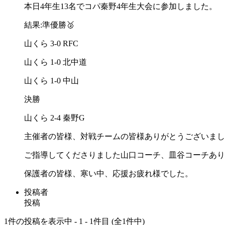
本日4年生13名でコパ秦野4年生大会に参加しました。
結果:準優勝🥈
山くら 3-0 RFC
山くら 1-0 北中道
山くら 1-0 中山
決勝
山くら 2-4 秦野G
主催者の皆様、対戦チームの皆様ありがとうございまし
ご指導してくださりました山口コーチ、皿谷コーチあり
保護者の皆様、寒い中、応援お疲れ様でした。
投稿者
投稿
1件の投稿を表示中 - 1 - 1件目 (全1件中)