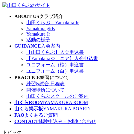
コ
ナ
ン
ビ
ABOUT US
クラブ紹介
テ
ゲ
山田くらぶ Yamakura Jr
ン
ー
Yamakura girls
ツ
シ
Yamakura Jr
へ
ョ
活動の様子
ス
ン
GUIDANCE
入会案内
キ
に
【山田くらぶ】入会申込書
ッ
移
【Yamakuraジュニア】入会申込書
プ
動
ユニフォーム（橙）申込書
ユニフォーム（白）申込書
PRACTICE
練習について
練習&試合 日程表
開催場所について
山田くらぶスクールのご案内
山くらROOM
YAMAKURA ROOM
山くら掲示板
YAMAKURA BOARD
FAQ
よくあるご質問
CONTACT
体験申込み・お問い合わせ
トピック