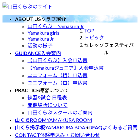
コ
ナ
ン
ビ
ABOUT US
クラブ紹介
トピック
テ
ゲ
山田くらぶ Yamakura Jr
ン
ー
TOP
Yamakura girls
ツ
シ
トピック
Yamakura Jr
へ
ョ
セレッソフェスティバ
活動の様子
ス
ン
ル
GUIDANCE
入会案内
キ
に
【山田くらぶ】入会申込書
ッ
移
【Yamakuraジュニア】入会申込書
プ
動
ユニフォーム（橙）申込書
ユニフォーム（白）申込書
PRACTICE
練習について
練習&試合 日程表
開催場所について
山田くらぶスクールのご案内
山くらROOM
YAMAKURA ROOM
山くら掲示板
YAMAKURA BOARD
FAQ
よくあるご質問
CONTACT
体験申込み・お問い合わせ