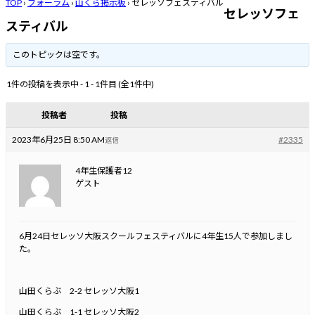
TOP
›
フォーラム
›
山くら掲示板
›
セレッソフェスティバル
セレッソフェ
スティバル
このトピックは空です。
1件の投稿を表示中 - 1 - 1件目 (全1件中)
投稿者
投稿
2023年6月25日 8:50 AM
#2335
返信
4年生保護者12
ゲスト
6月24日セレッソ大阪スクールフェスティバルに4年生15人で参加しまし
た。
山田くらぶ 2-2 セレッソ大阪1
山田くらぶ 1-1 セレッソ大阪2