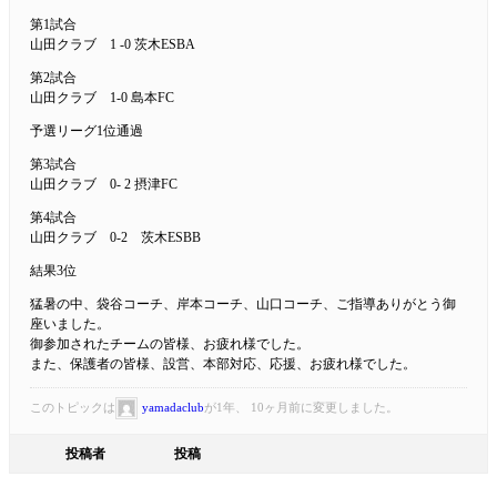
第1試合
山田クラブ 1 -0 茨木ESBA
第2試合
山田クラブ 1-0 島本FC
予選リーグ1位通過
第3試合
山田クラブ 0- 2 摂津FC
第4試合
山田クラブ 0-2 茨木ESBB
結果3位
猛暑の中、袋谷コーチ、岸本コーチ、山口コーチ、ご指導ありがとう御
座いました。
御参加されたチームの皆様、お疲れ様でした。
また、保護者の皆様、設営、本部対応、応援、お疲れ様でした。
このトピックは
yamadaclub
が1年、 10ヶ月前に変更しました。
投稿者
投稿