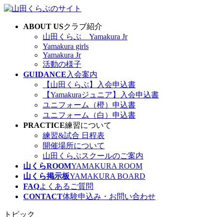
コ
ナ
ン
ビ
ABOUT US
クラブ紹介
テ
ゲ
山田くらぶ Yamakura Jr
ン
ー
Yamakura girls
ツ
シ
Yamakura Jr
へ
ョ
活動の様子
ス
ン
GUIDANCE
入会案内
キ
に
【山田くらぶ】入会申込書
ッ
移
【Yamakuraジュニア】入会申込書
プ
動
ユニフォーム（橙）申込書
ユニフォーム（白）申込書
PRACTICE
練習について
練習&試合 日程表
開催場所について
山田くらぶスクールのご案内
山くらROOM
YAMAKURA ROOM
山くら掲示板
YAMAKURA BOARD
FAQ
よくあるご質問
CONTACT
体験申込み・お問い合わせ
トピック