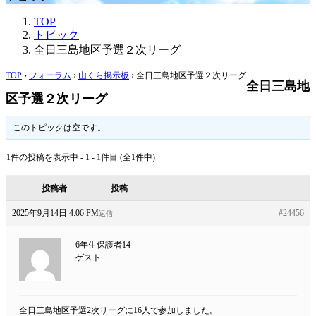
TOP
トピック
全日三島地区予選２次リーグ
TOP
›
フォーラム
›
山くら掲示板
›
全日三島地区予選２次リーグ
全日三島地
区予選２次リーグ
このトピックは空です。
1件の投稿を表示中 - 1 - 1件目 (全1件中)
投稿者
投稿
2025年9月14日 4:06 PM
#24456
返信
6年生保護者14
ゲスト
全日三島地区予選2次リーグに16人で参加しました。