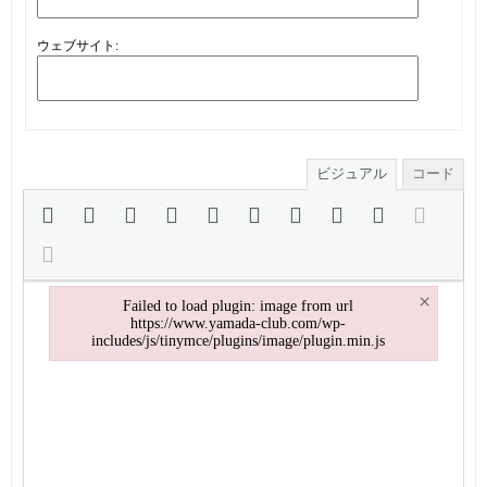
ウェブサイト:
ビジュアル
コード
×
Failed to load plugin: image from url
https://www.yamada-club.com/wp-
includes/js/tinymce/plugins/image/plugin.min.js
Failed to load plugin: image from url https://www.yamada-club.com/w