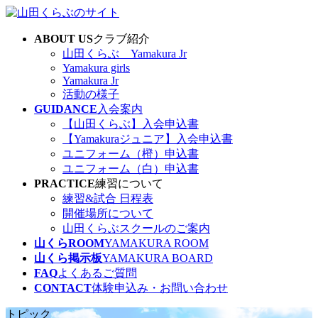
コ
ナ
ン
ビ
ABOUT US
クラブ紹介
テ
ゲ
山田くらぶ Yamakura Jr
ン
ー
Yamakura girls
ツ
シ
Yamakura Jr
へ
ョ
活動の様子
ス
ン
GUIDANCE
入会案内
キ
に
【山田くらぶ】入会申込書
ッ
移
【Yamakuraジュニア】入会申込書
プ
動
ユニフォーム（橙）申込書
ユニフォーム（白）申込書
PRACTICE
練習について
練習&試合 日程表
開催場所について
山田くらぶスクールのご案内
山くらROOM
YAMAKURA ROOM
山くら掲示板
YAMAKURA BOARD
FAQ
よくあるご質問
CONTACT
体験申込み・お問い合わせ
トピック