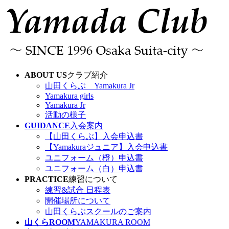
コ
ナ
ン
ビ
テ
ゲ
ン
ー
ツ
シ
へ
ョ
ス
ン
ABOUT US
クラブ紹介
キ
に
山田くらぶ Yamakura Jr
ッ
移
Yamakura girls
プ
動
Yamakura Jr
活動の様子
GUIDANCE
入会案内
【山田くらぶ】入会申込書
【Yamakuraジュニア】入会申込書
ユニフォーム（橙）申込書
ユニフォーム（白）申込書
PRACTICE
練習について
練習&試合 日程表
開催場所について
山田くらぶスクールのご案内
山くらROOM
YAMAKURA ROOM