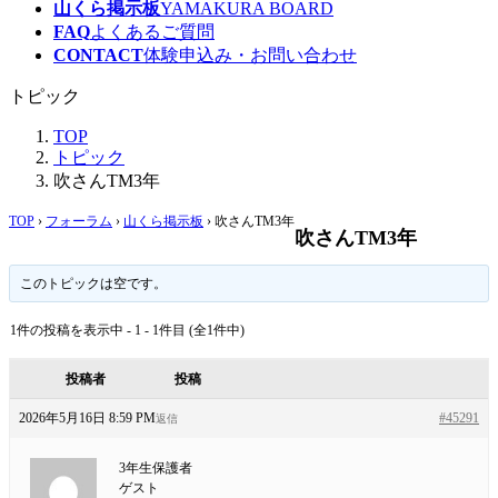
山くら掲示板
YAMAKURA BOARD
FAQ
よくあるご質問
CONTACT
体験申込み・お問い合わせ
トピック
TOP
トピック
吹さんTM3年
TOP
›
フォーラム
›
山くら掲示板
›
吹さんTM3年
吹さんTM3年
このトピックは空です。
1件の投稿を表示中 - 1 - 1件目 (全1件中)
投稿者
投稿
2026年5月16日 8:59 PM
#45291
返信
3年生保護者
ゲスト