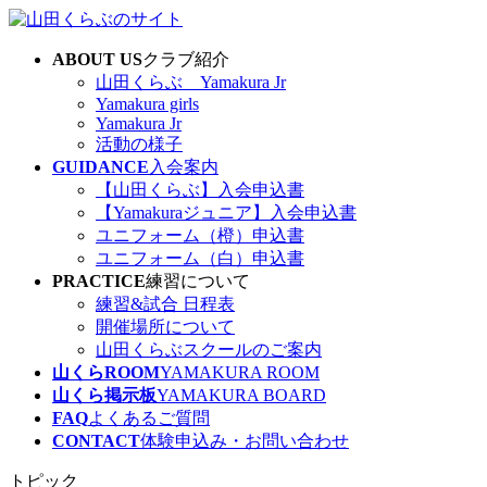
コ
ナ
ン
ビ
ABOUT US
クラブ紹介
テ
ゲ
山田くらぶ Yamakura Jr
ン
ー
Yamakura girls
ツ
シ
Yamakura Jr
へ
ョ
活動の様子
ス
ン
GUIDANCE
入会案内
キ
に
【山田くらぶ】入会申込書
ッ
移
【Yamakuraジュニア】入会申込書
プ
動
ユニフォーム（橙）申込書
ユニフォーム（白）申込書
PRACTICE
練習について
練習&試合 日程表
開催場所について
山田くらぶスクールのご案内
山くらROOM
YAMAKURA ROOM
山くら掲示板
YAMAKURA BOARD
FAQ
よくあるご質問
CONTACT
体験申込み・お問い合わせ
トピック