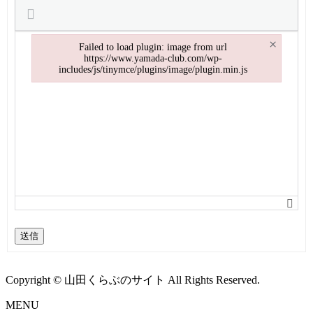
×
Failed to load plugin: image from url
https://www.yamada-club.com/wp-
includes/js/tinymce/plugins/image/plugin.min.js
Failed to load plugin: image from url https://www.yamada-club.com/w
送信
Copyright © 山田くらぶのサイト All Rights Reserved.
MENU