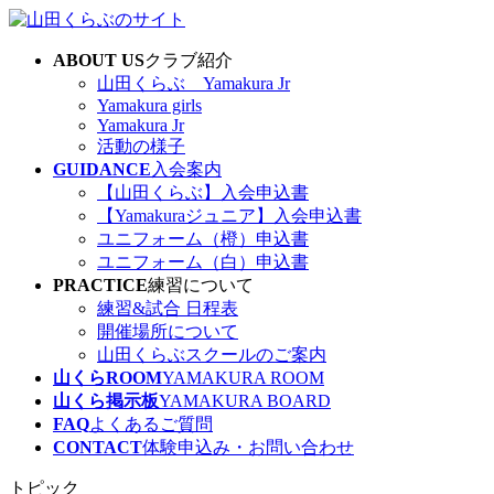
コ
ナ
ン
ビ
ABOUT US
クラブ紹介
テ
ゲ
山田くらぶ Yamakura Jr
ン
ー
Yamakura girls
ツ
シ
Yamakura Jr
へ
ョ
活動の様子
ス
ン
GUIDANCE
入会案内
キ
に
【山田くらぶ】入会申込書
ッ
移
【Yamakuraジュニア】入会申込書
プ
動
ユニフォーム（橙）申込書
ユニフォーム（白）申込書
PRACTICE
練習について
練習&試合 日程表
開催場所について
山田くらぶスクールのご案内
山くらROOM
YAMAKURA ROOM
山くら掲示板
YAMAKURA BOARD
FAQ
よくあるご質問
CONTACT
体験申込み・お問い合わせ
トピック