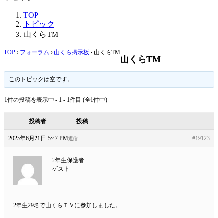
TOP
トピック
山くらTM
TOP
›
フォーラム
›
山くら掲示板
›
山くらTM
山くらTM
このトピックは空です。
1件の投稿を表示中 - 1 - 1件目 (全1件中)
投稿者
投稿
2025年6月21日 5:47 PM
#19123
返信
2年生保護者
ゲスト
2年生29名で山くらＴＭに参加しました。