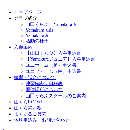
トップページ
クラブ紹介
山田くらぶ Yamakura Jr
Yamakura girls
Yamakura Jr
活動の様子
入会案内
【山田くらぶ】入会申込書
【Yamakuraジュニア】入会申込書
ユニホーム（橙）申込書
ユニフォーム（白）申込書
練習・試合について
練習&試合 日程表
開催場所について
山田くらぶスクールのご案内
山くらROOM
山くら掲示板
よくあるご質問
体験申込み・お問い合わせ