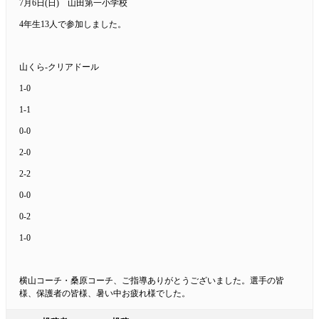
7月6日(日) 山田第一小学校
4年生13人で参加しました。
山くら-クリアドール
1-0
1-1
0-0
2-0
2-2
0-0
0-2
1-0
横山コーチ・桑原コーチ、ご指導ありがとうございました。選手の皆
様、保護者の皆様、暑い中お疲れ様でした。