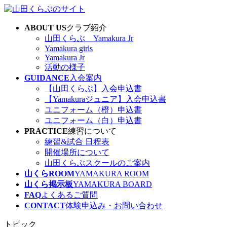
コ
ナ
ン
ビ
ABOUT US
クラブ紹介
テ
ゲ
山田くらぶ Yamakura Jr
ン
ー
Yamakura girls
ツ
シ
Yamakura Jr
へ
ョ
活動の様子
ス
ン
GUIDANCE
入会案内
キ
に
【山田くらぶ】入会申込書
ッ
移
【Yamakuraジュニア】入会申込書
プ
動
ユニフォーム（橙）申込書
ユニフォーム（白）申込書
PRACTICE
練習について
練習&試合 日程表
開催場所について
山田くらぶスクールのご案内
山くらROOM
YAMAKURA ROOM
山くら掲示板
YAMAKURA BOARD
FAQ
よくあるご質問
CONTACT
体験申込み・お問い合わせ
トピック