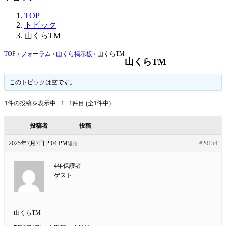
TOP
トピック
山くらTM
TOP
›
フォーラム
›
山くら掲示板
›
山くらTM
山くらTM
このトピックは空です。
1件の投稿を表示中 - 1 - 1件目 (全1件中)
投稿者
投稿
2025年7月7日 2:04 PM
#20154
返信
4年保護者
ゲスト
山くらTM