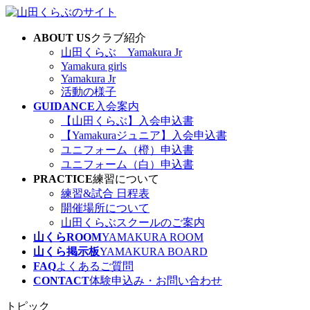
コ
ナ
ン
ビ
ABOUT US
クラブ紹介
テ
ゲ
山田くらぶ Yamakura Jr
ン
ー
Yamakura girls
ツ
シ
Yamakura Jr
へ
ョ
活動の様子
ス
ン
GUIDANCE
入会案内
キ
に
【山田くらぶ】入会申込書
ッ
移
【Yamakuraジュニア】入会申込書
プ
動
ユニフォーム（橙）申込書
ユニフォーム（白）申込書
PRACTICE
練習について
練習&試合 日程表
開催場所について
山田くらぶスクールのご案内
山くらROOM
YAMAKURA ROOM
山くら掲示板
YAMAKURA BOARD
FAQ
よくあるご質問
CONTACT
体験申込み・お問い合わせ
トピック