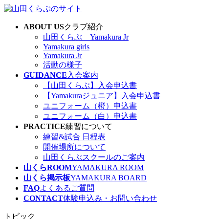
コ
ナ
ン
ビ
ABOUT US
クラブ紹介
テ
ゲ
山田くらぶ Yamakura Jr
ン
ー
Yamakura girls
ツ
シ
Yamakura Jr
へ
ョ
活動の様子
ス
ン
GUIDANCE
入会案内
キ
に
【山田くらぶ】入会申込書
ッ
移
【Yamakuraジュニア】入会申込書
プ
動
ユニフォーム（橙）申込書
ユニフォーム（白）申込書
PRACTICE
練習について
練習&試合 日程表
開催場所について
山田くらぶスクールのご案内
山くらROOM
YAMAKURA ROOM
山くら掲示板
YAMAKURA BOARD
FAQ
よくあるご質問
CONTACT
体験申込み・お問い合わせ
トピック