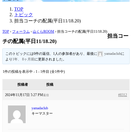
TOP
トピック
担当コーチの配属(平日11/18.20)
TOP
›
フォーラム
›
山くらROOM
›
担当コーチの配属(平日11/18.20)
担当コー
チの配属(平日11/18.20)
このトピックには0件の返信、1人の参加者があり、最後に
yamadaclub
に
より
1年、 8ヶ月前
に更新されました。
1件の投稿を表示中 - 1 - 1件目 (全1件中)
投稿者
投稿
2024年11月17日 5:27 PM
#8312
返信
yamadaclub
キーマスター