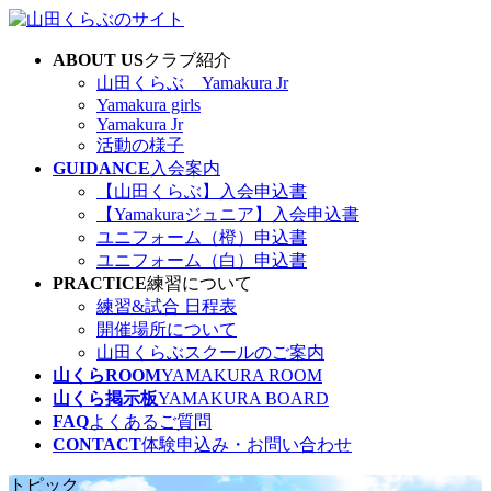
コ
ナ
ン
ビ
ABOUT US
クラブ紹介
テ
ゲ
山田くらぶ Yamakura Jr
ン
ー
Yamakura girls
ツ
シ
Yamakura Jr
へ
ョ
活動の様子
ス
ン
GUIDANCE
入会案内
キ
に
【山田くらぶ】入会申込書
ッ
移
【Yamakuraジュニア】入会申込書
プ
動
ユニフォーム（橙）申込書
ユニフォーム（白）申込書
PRACTICE
練習について
練習&試合 日程表
開催場所について
山田くらぶスクールのご案内
山くらROOM
YAMAKURA ROOM
山くら掲示板
YAMAKURA BOARD
FAQ
よくあるご質問
CONTACT
体験申込み・お問い合わせ
トピック