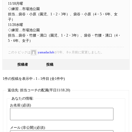
11/18月曜
◇練習…市場池公園
担当…袋谷・小原（園児、1・2・3年）、袋谷・小原（4・5・6年、女
子）
11/20水曜
◇練習…市場池公園
担当…袋谷・竹腰・溝口（園児、1・2・3年）、袋谷・竹腰・溝口（4・
5・6年、女子）
このトピックは
yamadaclub
が1年、 8ヶ月前に変更しました。
投稿者
投稿
1件の投稿を表示中 - 1 - 1件目 (全1件中)
返信先: 担当コーチの配属(平日11/18.20)
あなたの情報:
お名前 (必須)
メール (非公開) (必須):