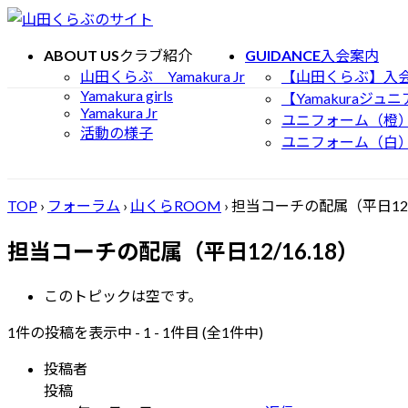
コ
ナ
ン
ビ
ABOUT US
クラブ紹介
GUIDANCE
入会案内
テ
ゲ
山田くらぶ Yamakura Jr
【山田くらぶ】入
ン
ー
Yamakura girls
【Yamakuraジ
ツ
シ
Yamakura Jr
ユニフォーム（橙
へ
ョ
活動の様子
ユニフォーム（白
ス
ン
キ
に
ッ
移
TOP
›
フォーラム
›
山くらROOM
›
担当コーチの配属（平日12/1
プ
動
担当コーチの配属（平日12/16.18）
このトピックは空です。
1件の投稿を表示中 - 1 - 1件目 (全1件中)
投稿者
投稿