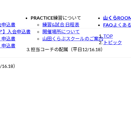
PRACTICE
練習について
山くらROO
会申込書
練習&試合 日程表
FAQ
よくあ
ュニア】入会申込書
開催場所について
TOP
）申込書
山田くらぶスクールのご案内
トピック
）申込書
担当コーチの配属（平日12/16.18）
6.18）