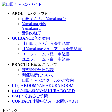
コ
ナ
ン
ビ
ABOUT US
クラブ紹介
テ
ゲ
山田くらぶ Yamakura Jr
ン
ー
Yamakura girls
ツ
シ
Yamakura Jr
へ
ョ
活動の様子
ス
ン
GUIDANCE
入会案内
キ
に
【山田くらぶ】入会申込書
ッ
移
【Yamakuraジュニア】入会申込書
プ
動
ユニフォーム（橙）申込書
ユニフォーム（白）申込書
PRACTICE
練習について
練習&試合 日程表
開催場所について
山田くらぶスクールのご案内
山くらROOM
YAMAKURA ROOM
山くら掲示板
YAMAKURA BOARD
FAQ
よくあるご質問
CONTACT
体験申込み・お問い合わせ
トピック