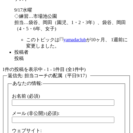
9/17水曜
◇練習…市場池公園
担当…袋谷、岡田（園児、1・2・3年）、袋谷、岡田
（4・5・6年、女子)
このトピックは
yamadaclub
が10ヶ月、 1週前に
変更しました。
投稿者
投稿
1件の投稿を表示中 - 1 - 1件目 (全1件中)
返信先: 担当コーチの配属（平日9/17）
あなたの情報:
お名前 (必須)
メール (非公開) (必須):
ウェブサイト: