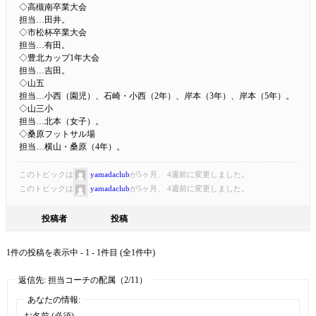
◇高槻南卒業大会
担当…田井。
◇市松杯卒業大会
担当…有田。
◇豊北カップ1年大会
担当…吉田。
◇山五
担当…小西（園児）、石崎・小西（2年）、岸本（3年）、岸本（5年）。
◇山三小
担当…北本（女子）。
◇桑原フットサル場
担当…横山・桑原（4年）。
このトピックは
yamadaclub
が5ヶ月、 4週前に変更しました。
このトピックは
yamadaclub
が5ヶ月、 4週前に変更しました。
投稿者
投稿
1件の投稿を表示中 - 1 - 1件目 (全1件中)
返信先: 担当コーチの配属（2/11）
あなたの情報:
お名前 (必須)