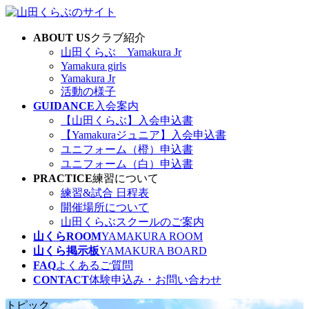
コ
ナ
ン
ビ
ABOUT US
クラブ紹介
テ
ゲ
山田くらぶ Yamakura Jr
ン
ー
Yamakura girls
ツ
シ
Yamakura Jr
へ
ョ
活動の様子
ス
ン
GUIDANCE
入会案内
キ
に
【山田くらぶ】入会申込書
ッ
移
【Yamakuraジュニア】入会申込書
プ
動
ユニフォーム（橙）申込書
ユニフォーム（白）申込書
PRACTICE
練習について
練習&試合 日程表
開催場所について
山田くらぶスクールのご案内
山くらROOM
YAMAKURA ROOM
山くら掲示板
YAMAKURA BOARD
FAQ
よくあるご質問
CONTACT
体験申込み・お問い合わせ
トピック