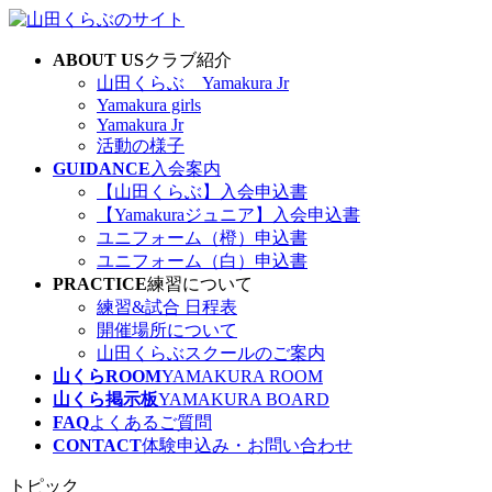
コ
ナ
ン
ビ
ABOUT US
クラブ紹介
テ
ゲ
山田くらぶ Yamakura Jr
ン
ー
Yamakura girls
ツ
シ
Yamakura Jr
へ
ョ
活動の様子
ス
ン
GUIDANCE
入会案内
キ
に
【山田くらぶ】入会申込書
ッ
移
【Yamakuraジュニア】入会申込書
プ
動
ユニフォーム（橙）申込書
ユニフォーム（白）申込書
PRACTICE
練習について
練習&試合 日程表
開催場所について
山田くらぶスクールのご案内
山くらROOM
YAMAKURA ROOM
山くら掲示板
YAMAKURA BOARD
FAQ
よくあるご質問
CONTACT
体験申込み・お問い合わせ
トピック