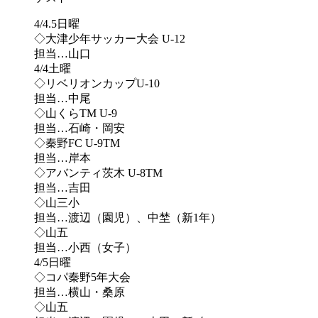
4/4.5日曜
◇大津少年サッカー大会 U-12
担当…山口
4/4土曜
◇リベリオンカップU-10
担当…中尾
◇山くらTM U-9
担当…石崎・岡安
◇秦野FC U-9TM
担当…岸本
◇アバンティ茨木 U-8TM
担当…吉田
◇山三小
担当…渡辺（園児）、中埜（新1年）
◇山五
担当…小西（女子）
4/5日曜
◇コパ秦野5年大会
担当…横山・桑原
◇山五