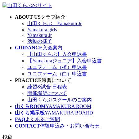
コ
ナ
ン
ビ
ABOUT US
クラブ紹介
テ
ゲ
山田くらぶ Yamakura Jr
ン
ー
Yamakura girls
ツ
シ
Yamakura Jr
へ
ョ
活動の様子
ス
ン
GUIDANCE
入会案内
キ
に
【山田くらぶ】入会申込書
ッ
移
【Yamakuraジュニア】入会申込書
プ
動
ユニフォーム（橙）申込書
ユニフォーム（白）申込書
PRACTICE
練習について
練習&試合 日程表
開催場所について
山田くらぶスクールのご案内
山くらROOM
YAMAKURA ROOM
山くら掲示板
YAMAKURA BOARD
FAQ
よくあるご質問
CONTACT
体験申込み・お問い合わせ
投稿