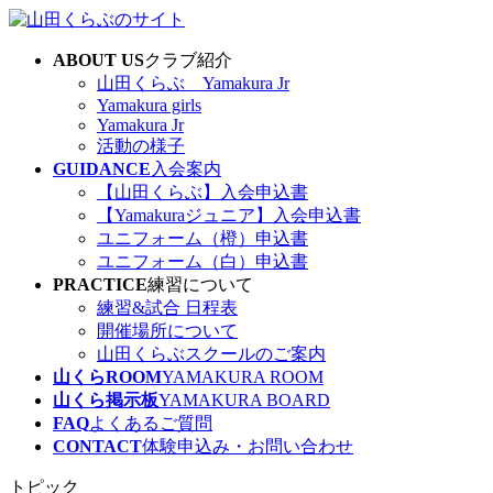
コ
ナ
ン
ビ
ABOUT US
クラブ紹介
テ
ゲ
山田くらぶ Yamakura Jr
ン
ー
Yamakura girls
ツ
シ
Yamakura Jr
へ
ョ
活動の様子
ス
ン
GUIDANCE
入会案内
キ
に
【山田くらぶ】入会申込書
ッ
移
【Yamakuraジュニア】入会申込書
プ
動
ユニフォーム（橙）申込書
ユニフォーム（白）申込書
PRACTICE
練習について
練習&試合 日程表
開催場所について
山田くらぶスクールのご案内
山くらROOM
YAMAKURA ROOM
山くら掲示板
YAMAKURA BOARD
FAQ
よくあるご質問
CONTACT
体験申込み・お問い合わせ
トピック