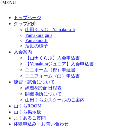
MENU
トップページ
クラブ紹介
山田くらぶ Yamakura Jr
Yamakura girls
Yamakura Jr
活動の様子
入会案内
【山田くらぶ】入会申込書
【Yamakuraジュニア】入会申込書
ユニホーム（橙）申込書
ユニフォーム（白）申込書
練習・試合について
練習&試合 日程表
開催場所について
山田くらぶスクールのご案内
山くらROOM
山くら掲示板
よくあるご質問
体験申込み・お問い合わせ