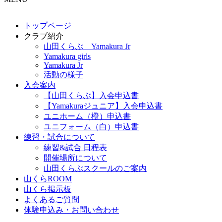
トップページ
クラブ紹介
山田くらぶ Yamakura Jr
Yamakura girls
Yamakura Jr
活動の様子
入会案内
【山田くらぶ】入会申込書
【Yamakuraジュニア】入会申込書
ユニホーム（橙）申込書
ユニフォーム（白）申込書
練習・試合について
練習&試合 日程表
開催場所について
山田くらぶスクールのご案内
山くらROOM
山くら掲示板
よくあるご質問
体験申込み・お問い合わせ