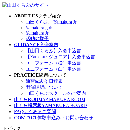
コ
ナ
ン
ビ
ABOUT US
クラブ紹介
テ
ゲ
山田くらぶ Yamakura Jr
ン
ー
Yamakura girls
ツ
シ
Yamakura Jr
へ
ョ
活動の様子
ス
ン
GUIDANCE
入会案内
キ
に
【山田くらぶ】入会申込書
ッ
移
【Yamakuraジュニア】入会申込書
プ
動
ユニフォーム（橙）申込書
ユニフォーム（白）申込書
PRACTICE
練習について
練習&試合 日程表
開催場所について
山田くらぶスクールのご案内
山くらROOM
YAMAKURA ROOM
山くら掲示板
YAMAKURA BOARD
FAQ
よくあるご質問
CONTACT
体験申込み・お問い合わせ
トピック