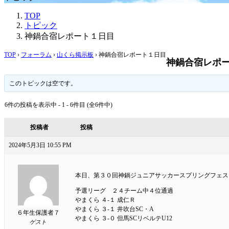
TOP
トピック
神鍋合宿レポート１日目
TOP
›
フォーラム
›
山くら掲示板
›
神鍋合宿レポート１日目
神鍋合宿レポ
このトピックは空です。
6件の投稿を表示中 - 1 - 6件目 (全6件中)
投稿者
投稿
2024年5月3日 10:55 PM
本日、第３０回神鍋ジュニアサッカースプリングフェス
予選リーグ ２４チーム中４位通過
やまくら ４-１ 成仁Ｒ
やまくら ３-１ 井吹台SC・A
６年生保護者７
やまくら ３-０ 但馬SCリベルテU12
ゲスト