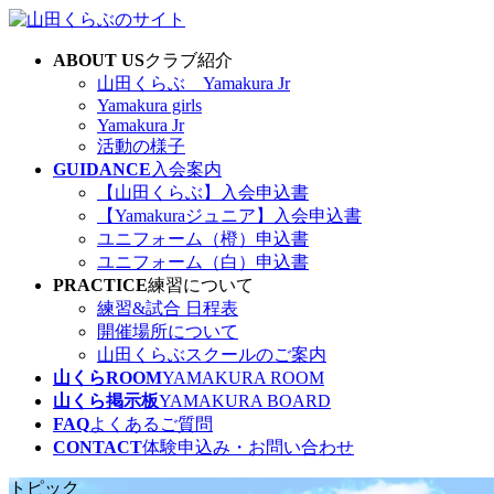
コ
ナ
ン
ビ
ABOUT US
クラブ紹介
テ
ゲ
山田くらぶ Yamakura Jr
ン
ー
Yamakura girls
ツ
シ
Yamakura Jr
へ
ョ
活動の様子
ス
ン
GUIDANCE
入会案内
キ
に
【山田くらぶ】入会申込書
ッ
移
【Yamakuraジュニア】入会申込書
プ
動
ユニフォーム（橙）申込書
ユニフォーム（白）申込書
PRACTICE
練習について
練習&試合 日程表
開催場所について
山田くらぶスクールのご案内
山くらROOM
YAMAKURA ROOM
山くら掲示板
YAMAKURA BOARD
FAQ
よくあるご質問
CONTACT
体験申込み・お問い合わせ
トピック