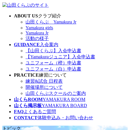
コ
ナ
ン
ビ
ABOUT US
クラブ紹介
テ
ゲ
山田くらぶ Yamakura Jr
ン
ー
Yamakura girls
ツ
シ
Yamakura Jr
へ
ョ
活動の様子
ス
ン
GUIDANCE
入会案内
キ
に
【山田くらぶ】入会申込書
ッ
移
【Yamakuraジュニア】入会申込書
プ
動
ユニフォーム（橙）申込書
ユニフォーム（白）申込書
PRACTICE
練習について
練習&試合 日程表
開催場所について
山田くらぶスクールのご案内
山くらROOM
YAMAKURA ROOM
山くら掲示板
YAMAKURA BOARD
FAQ
よくあるご質問
CONTACT
体験申込み・お問い合わせ
トピック