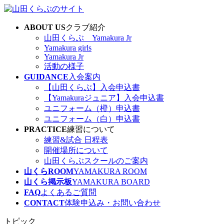
コ
ナ
ン
ビ
ABOUT US
クラブ紹介
テ
ゲ
山田くらぶ Yamakura Jr
ン
ー
Yamakura girls
ツ
シ
Yamakura Jr
へ
ョ
活動の様子
ス
ン
GUIDANCE
入会案内
キ
に
【山田くらぶ】入会申込書
ッ
移
【Yamakuraジュニア】入会申込書
プ
動
ユニフォーム（橙）申込書
ユニフォーム（白）申込書
PRACTICE
練習について
練習&試合 日程表
開催場所について
山田くらぶスクールのご案内
山くらROOM
YAMAKURA ROOM
山くら掲示板
YAMAKURA BOARD
FAQ
よくあるご質問
CONTACT
体験申込み・お問い合わせ
トピック