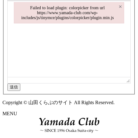
×
Failed to load plugin: colorpicker from url
https://www.yamada-club.com/wp-
includes/js/tinymce/plugins/colorpicker/plugin.min.js
Failed to load plugin: colorpicker from url https://www.yamada-club.
送信
Copyright © 山田くらぶのサイト All Rights Reserved.
MENU