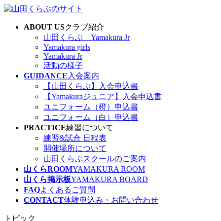
コ
ナ
ン
ビ
ABOUT US
クラブ紹介
テ
ゲ
山田くらぶ Yamakura Jr
ン
ー
Yamakura girls
ツ
シ
Yamakura Jr
へ
ョ
活動の様子
ス
ン
GUIDANCE
入会案内
キ
に
【山田くらぶ】入会申込書
ッ
移
【Yamakuraジュニア】入会申込書
プ
動
ユニフォーム（橙）申込書
ユニフォーム（白）申込書
PRACTICE
練習について
練習&試合 日程表
開催場所について
山田くらぶスクールのご案内
山くらROOM
YAMAKURA ROOM
山くら掲示板
YAMAKURA BOARD
FAQ
よくあるご質問
CONTACT
体験申込み・お問い合わせ
トピック