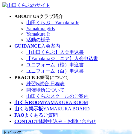
コ
ナ
ン
ビ
ABOUT US
クラブ紹介
テ
ゲ
山田くらぶ Yamakura Jr
ン
ー
Yamakura girls
ツ
シ
Yamakura Jr
へ
ョ
活動の様子
ス
ン
GUIDANCE
入会案内
キ
に
【山田くらぶ】入会申込書
ッ
移
【Yamakuraジュニア】入会申込書
プ
動
ユニフォーム（橙）申込書
ユニフォーム（白）申込書
PRACTICE
練習について
練習&試合 日程表
開催場所について
山田くらぶスクールのご案内
山くらROOM
YAMAKURA ROOM
山くら掲示板
YAMAKURA BOARD
FAQ
よくあるご質問
CONTACT
体験申込み・お問い合わせ
トピック