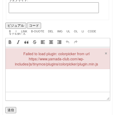
ビジュアル
コード
×
Failed to load plugin: colorpicker from url
https://www.yamada-club.com/wp-
includes/js/tinymce/plugins/colorpicker/plugin.min.js
Failed to load plugin: colorpicker from url https://www.yamada-club
送信