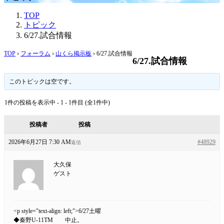
TOP
トピック
6/27.試合情報
TOP
›
フォーラム
›
山くら掲示板
›
6/27.試合情報
6/27.試合情報
このトピックは空です。
1件の投稿を表示中 - 1 - 1件目 (全1件中)
投稿者
投稿
2026年6月27日 7:30 AM
#48929
返信
大久保
ゲスト
<p style="text-align: left;">6/27土曜
◆秦野U-11TM 中止。