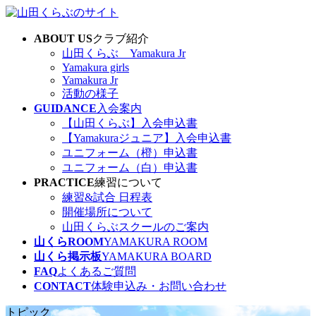
コ
ナ
ン
ビ
ABOUT US
クラブ紹介
テ
ゲ
山田くらぶ Yamakura Jr
ン
ー
Yamakura girls
ツ
シ
Yamakura Jr
へ
ョ
活動の様子
ス
ン
GUIDANCE
入会案内
キ
に
【山田くらぶ】入会申込書
ッ
移
【Yamakuraジュニア】入会申込書
プ
動
ユニフォーム（橙）申込書
ユニフォーム（白）申込書
PRACTICE
練習について
練習&試合 日程表
開催場所について
山田くらぶスクールのご案内
山くらROOM
YAMAKURA ROOM
山くら掲示板
YAMAKURA BOARD
FAQ
よくあるご質問
CONTACT
体験申込み・お問い合わせ
トピック