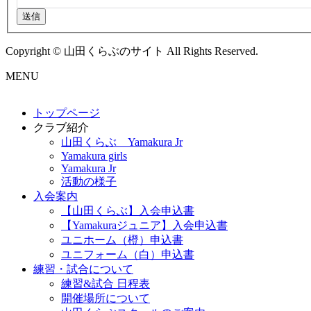
送信
Copyright © 山田くらぶのサイト All Rights Reserved.
MENU
トップページ
クラブ紹介
山田くらぶ Yamakura Jr
Yamakura girls
Yamakura Jr
活動の様子
入会案内
【山田くらぶ】入会申込書
【Yamakuraジュニア】入会申込書
ユニホーム（橙）申込書
ユニフォーム（白）申込書
練習・試合について
練習&試合 日程表
開催場所について