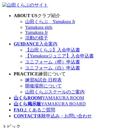
コ
ナ
ン
ビ
ABOUT US
クラブ紹介
テ
ゲ
山田くらぶ Yamakura Jr
ン
ー
Yamakura girls
ツ
シ
Yamakura Jr
へ
ョ
活動の様子
ス
ン
GUIDANCE
入会案内
キ
に
【山田くらぶ】入会申込書
ッ
移
【Yamakuraジュニア】入会申込書
プ
動
ユニフォーム（橙）申込書
ユニフォーム（白）申込書
PRACTICE
練習について
練習&試合 日程表
開催場所について
山田くらぶスクールのご案内
山くらROOM
YAMAKURA ROOM
山くら掲示板
YAMAKURA BOARD
FAQ
よくあるご質問
CONTACT
体験申込み・お問い合わせ
トピック