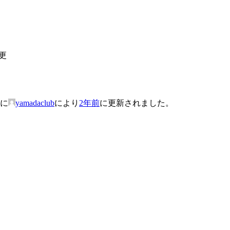
更
後に
yamadaclub
により
2年前
に更新されました。