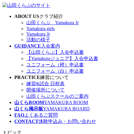
コ
ナ
ン
ビ
ABOUT US
クラブ紹介
テ
ゲ
山田くらぶ Yamakura Jr
ン
ー
Yamakura girls
ツ
シ
Yamakura Jr
へ
ョ
活動の様子
ス
ン
GUIDANCE
入会案内
キ
に
【山田くらぶ】入会申込書
ッ
移
【Yamakuraジュニア】入会申込書
プ
動
ユニフォーム（橙）申込書
ユニフォーム（白）申込書
PRACTICE
練習について
練習&試合 日程表
開催場所について
山田くらぶスクールのご案内
山くらROOM
YAMAKURA ROOM
山くら掲示板
YAMAKURA BOARD
FAQ
よくあるご質問
CONTACT
体験申込み・お問い合わせ
トピック