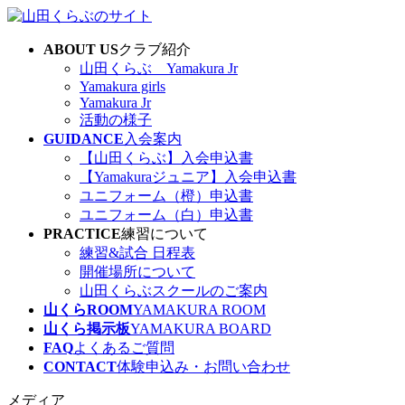
コ
ナ
ン
ビ
ABOUT US
クラブ紹介
テ
ゲ
山田くらぶ Yamakura Jr
ン
ー
Yamakura girls
ツ
シ
Yamakura Jr
へ
ョ
活動の様子
ス
ン
GUIDANCE
入会案内
キ
に
【山田くらぶ】入会申込書
ッ
移
【Yamakuraジュニア】入会申込書
プ
動
ユニフォーム（橙）申込書
ユニフォーム（白）申込書
PRACTICE
練習について
練習&試合 日程表
開催場所について
山田くらぶスクールのご案内
山くらROOM
YAMAKURA ROOM
山くら掲示板
YAMAKURA BOARD
FAQ
よくあるご質問
CONTACT
体験申込み・お問い合わせ
メディア